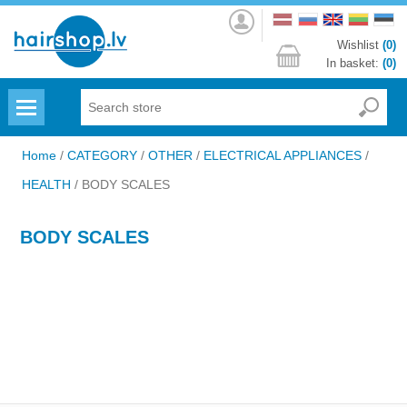
Log
in
Wishlist
(0)
In basket:
(0)
Menu
Home
/
CATEGORY
/
OTHER
/
ELECTRICAL APPLIANCES
/
HEALTH
/
BODY SCALES
BODY SCALES