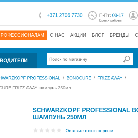
+371 2706 7730
П-Пт:
09-17
Время работы
ПРОФЕССИОНАЛАМ
О НАС
АКЦИИ
БЛОГ
БРЕНДЫ
ВОДИТЕЛИ
HWARZKOPF PROFESSIONAL
/
BONOCURE
/
FRIZZ AWAY
/
URE FRIZZ AWAY шампунь 250мл
SCHWARZKOPF PROFESSIONAL B
ШАМПУНЬ 250МЛ
Оставьте отзыв первым