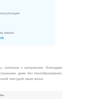
онсультация
ка заказа
сов
осы, склонные к шелушению. Благодаря
ослушными, даже без пенообразования,
ной текстурой своих волос.
ль.