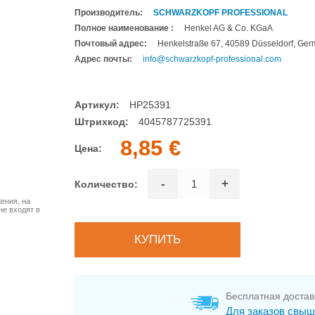
Производитель:
SCHWARZKOPF PROFESSIONAL
Полное наименование :
Henkel AG & Co. KGaA
Почтовый адрес:
Henkelstraße 67, 40589 Düsseldorf, Ge
Адрес почты:
info@schwarzkopf-professional.com
Артикул:
HP25391
Штрихкод:
4045787725391
8,85 €
Цена:
-
+
Количество:
ения, на
не входят в
Бесплатная достав
Для заказов свыш