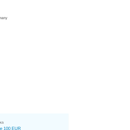
rmany
ка
е 100 EUR