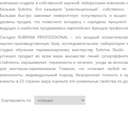
компании создали в собственной научной лаборатории компании не
бальзам Subrina. Его называли "революционным", собственно,
Бальзам быстро завоевал невероятную популярность и вышел
уровень продаж, что позволило концерну с середины прошлого 
ведущих и наиболее продаваемых европейских брендов профессио
Сегодня SUBRINA PROFESSIONAL – это мощный косметически
научно-производственную базу, исследовательские лаборатории 
студию обучения парикмахерскому мастерству Subrina Studiо .
успешно продает во всем мире множество линий суперэффекти
стайлинга, окрашивания, перманента и лечения, ухода за волоса
для мастеров-парикмахеров. Главное, что отличает любой из
компоненты, индивидуальный подход, безупречная точность и и
клиенты в 22 странах мира оценили эти уникальные свойства по до
Сортировать по