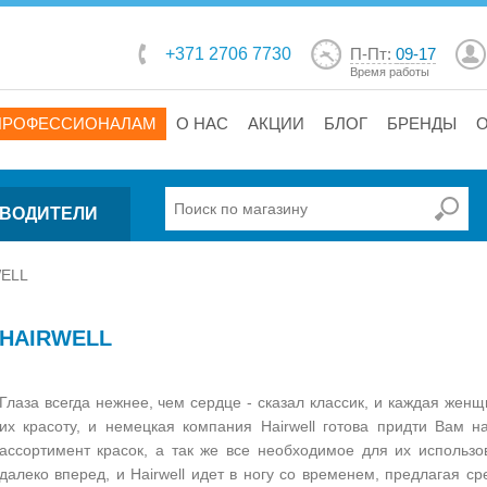
+371 2706 7730
П-Пт:
09-17
Время работы
ПРОФЕССИОНАЛАМ
О НАС
АКЦИИ
БЛОГ
БРЕНДЫ
ВОДИТЕЛИ
ELL
HAIRWELL
Глаза всегда нежнее, чем сердце - сказал классик, и каждая жен
их красоту, и немецкая компания Hairwell готова придти Вам 
ассортимент красок, а так же все необходимое для их использо
далеко вперед, и Hairwell идет в ногу со временем, предлагая с