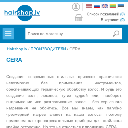
Войти
Список пожеланий
(0)
В корзине:
(0)
Menu
Hairshop.lv
/
ПРОИЗВОДИТЕЛИ
/
CERA
CERA
Создание современных стильных причесок практически
невозможно без применения инструментов,
обеспечивающих термическую обработку волос. И будь это
создание волн, локонов, тугих кудрей или, наоборот,
выпрямление или разглаживание волос – без серьезного
нагревания не обойтись. Все мы знаем, как пагубно
чрезмерный нагрев влияет на наши волосы, поэтому
прменяем электронагревательные приборы для стайлинга
крайне осторожно. Но это не отностися к продукции CERA !