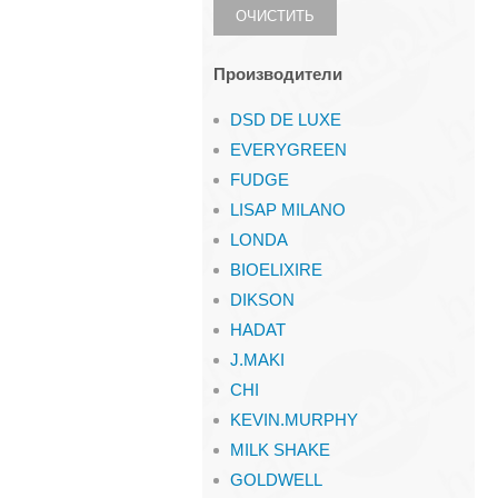
ОЧИСТИТЬ
Производители
DSD DE LUXE
EVERYGREEN
FUDGE
LISAP MILANO
LONDA
BIOELIXIRE
DIKSON
HADAT
J.MAKI
CHI
KEVIN.MURPHY
MILK SHAKE
GOLDWELL