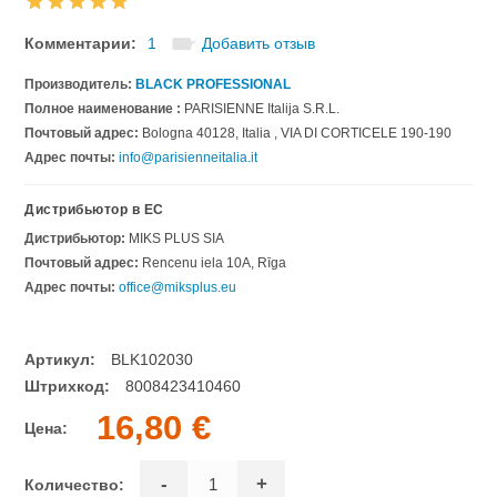
Комментарии:
1
Добавить отзыв
Производитель:
BLACK PROFESSIONAL
Полное наименование :
PARISIENNE Italija S.R.L.
Почтовый адрес:
Bologna 40128, Italia , VIA DI CORTICELE 190-190
Адрес почты:
info@parisienneitalia.it
Дистрибьютор в ЕС
Дистрибьютор:
MIKS PLUS SIA
Почтовый адрес:
Rencenu iela 10A, Rīga
Адрес почты:
office@miksplus.eu
Артикул:
BLK102030
Штрихкод:
8008423410460
16,80 €
Цена:
-
+
Количество: