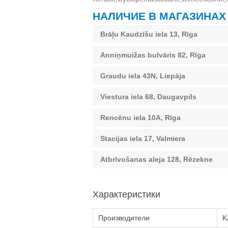
НАЛИЧИЕ В МАГАЗИНАХ
Brāļu Kaudzīšu iela 13, Rīga
Anniņmuižas bulvāris 82, Rīga
Graudu iela 43N, Liepāja
Viestura iela 68, Daugavpils
Rencēnu iela 10A, Rīga
Stacijas iela 17, Valmiera
Atbrīvošanas aleja 128, Rēzekne
Характеристики
Производители
K