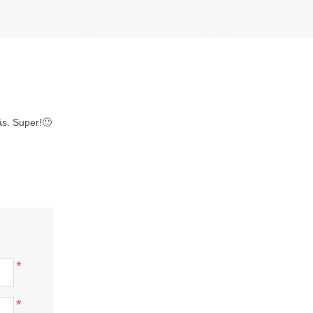
tās. Super!🙂
*
*