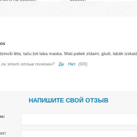
los
dzinoši lēta, taču ļoti laba maska. Mati paliek zīdaini, gludi, labāk izska
 ли этот отзыв полезен?
Да
Нет
(
0
/
0
)
НАПИШИТЕ СВОЙ ОТЗЫВ
ма:
ст: