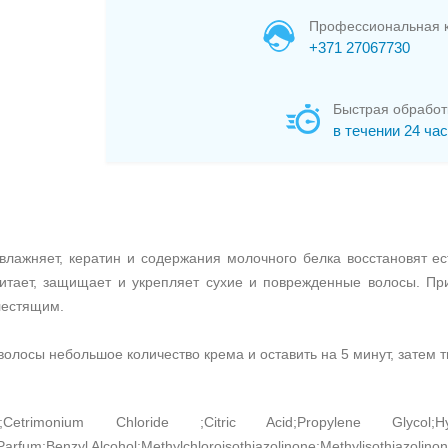
Профессиональная к
+371 27067730
Быстрая обработ
в течении 24 ча
влажняет, кератин и содержания молочного белка восстановят ес
тает, защищает и укрепляет сухие и поврежденные волосы. Пр
лестящим.
олосы небольшое количество крема и оставить на 5 минут, затем 
l;Cetrimonium Chloride ;Citric Acid;Propylene Glycol;H
Parfum;Benzyl Alcohol;Methylchloroisothiazolinone;Methylisothiazolino