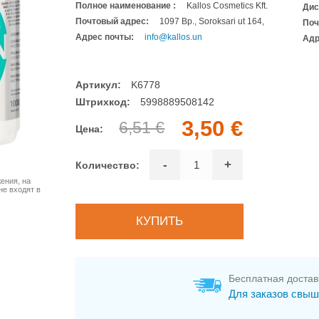
Полное наименование :
Kallos Cosmetics Kft.
Дис
Почтовый адрес:
1097 Bp., Soroksari ut 164,
Поч
Адрес почты:
info@kallos.un
Адр
Артикул:
K6778
Штрихкод:
5998889508142
3,50 €
6,51 €
Цена:
-
+
Количество:
ения, на
не входят в
Бесплатная достав
Для заказов свыш