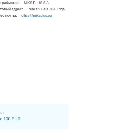
трибьютор:
MIKS PLUS SIA
товый адрес:
Rencenu iela 10A, Rīga
ес почты:
office@miksplus.eu
ка
е 100 EUR