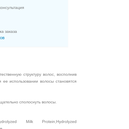
онсультация
ка заказа
сов
тественную структуру волос, восполнив
и ее использовании волосы становятся
тщательно сполоснуть волосы.
ydrolyzed Milk Protein;Hydrolyzed
ne