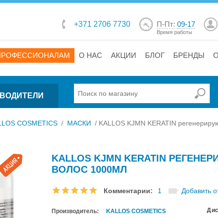
+371 2706 7730
П-Пт:
09-17
Время работы
ПРОФЕССИОНАЛАМ
О НАС
АКЦИИ
БЛОГ
БРЕНДЫ
ВОДИТЕЛИ
LLOS COSMETICS
/
МАСКИ
/
KALLOS KJMN KERATIN регенерирую
KALLOS KJMN KERATIN РЕГЕНЕ
ВОЛОС 1000МЛ
Комментарии:
1
Добавить о
Дис
Производитель:
KALLOS COSMETICS