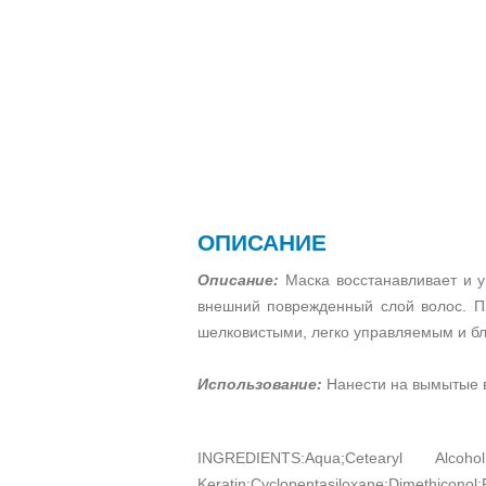
ОПИСАНИЕ
Описание:
Маска восстанавливает и у
внешний поврежденный слой волос. Пи
шелковистыми, легко управляемым и б
Использование:
Нанести на вымытые в
INGREDIENTS:Aqua;Cetearyl Alcoho
Keratin;Cyclopentasiloxane;Dimethiconol;