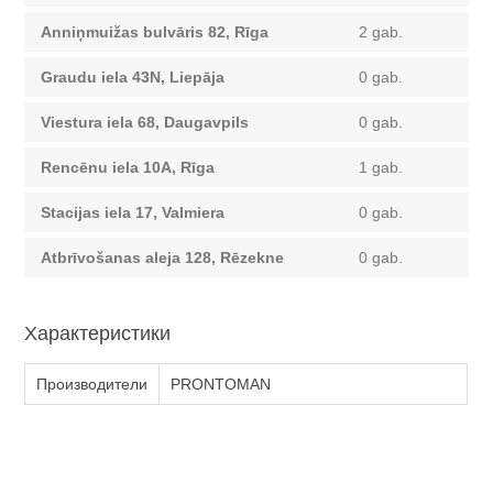
Anniņmuižas bulvāris 82, Rīga
2 gab.
Graudu iela 43N, Liepāja
0 gab.
Viestura iela 68, Daugavpils
0 gab.
Rencēnu iela 10A, Rīga
1 gab.
Stacijas iela 17, Valmiera
0 gab.
Atbrīvošanas aleja 128, Rēzekne
0 gab.
Характеристики
Производители
PRONTOMAN