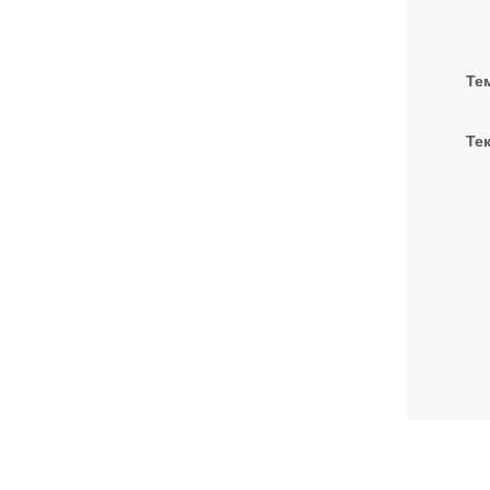
Те
Тек