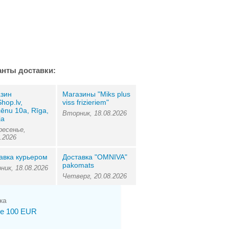
анты доставки:
зин
Магазины "Miks plus
Shop.lv,
viss frizieriem"
ēnu 10a, Rīga,
Вторник, 18.08.2026
ja
ресенье,
8.2026
авка курьером
Доставка "OMNIVA"
pakomats
ник, 18.08.2026
Четверг, 20.08.2026
ка
е 100 EUR