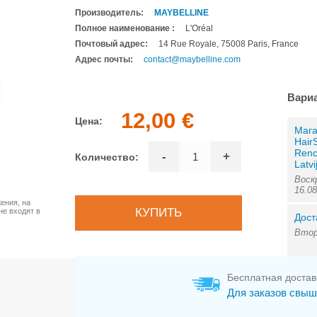
Производитель:
MAYBELLINE
Полное наименование :
L'Oréal
Почтовый адрес:
14 Rue Royale, 75008 Paris, France
Адрес почты:
contact@maybelline.com
Вари
12,00 €
Цена:
Мага
Hair
Renc
-
+
Количество:
Latvi
Воск
16.0
ения, на
не входят в
Дост
Втор
Бесплатная достав
Для заказов свыш