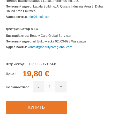
Полное наименование :
Lattafa Perfumes Ind. LLC
Почтовый адрес:
Lattafa Building, Al Qusais Industrial Area 3, Dubai,
United Arab Emirates
Адрес почты:
info@lattafa.com
Дистрибьютор в ЕС
Дистрибьютор:
Beauty Care Global Sp. z o.o
Почтовый адрес:
ul. Bukowiecka 92, 03-893 Warszawa
Адрес почты:
kontakt@beautycareglobal.com
Штрихкод:
6290360591568
19,80 €
Цена:
-
+
Количество: