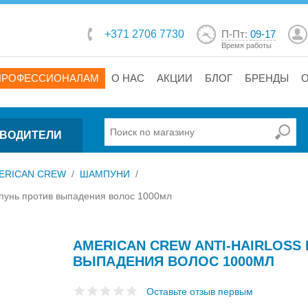
+371 2706 7730
П-Пт:
09-17
Время работы
ПРОФЕССИОНАЛАМ
О НАС
АКЦИИ
БЛОГ
БРЕНДЫ
ВОДИТЕЛИ
ERICAN CREW
/
ШАМПУНИ
/
нь против выпадения волос 1000мл
AMERICAN CREW ANTI-HAIRLOS
ВЫПАДЕНИЯ ВОЛОС 1000МЛ
Оставьте отзыв первым