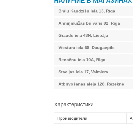
НАЛИЧИЕ В МАГАЗИНАХ
Brāļu Kaudzīšu iela 13, Rīga
Anniņmuižas bulvāris 82, Rīga
Graudu iela 43N, Liepāja
Viestura iela 68, Daugavpils
Rencēnu iela 10A, Rīga
Stacijas iela 17, Valmiera
Atbrīvošanas aleja 128, Rēzekne
Характеристики
Производители
A