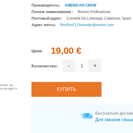
Производитель:
AMERICAN CREW
Полное наименование :
Revlon Professional
Почтовый адрес:
Cornellá De Llobregat, Catalonia, Spain
Адрес почты:
RevProCLDomestic@revlon.com
19,00 €
Цена:
-
+
Количество:
ения, на
не входят в
Бесплатная достав
Для заказов свыш