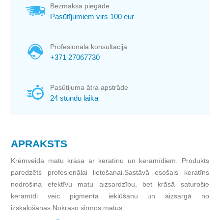
Bezmaksa piegāde
Pasūtījumiem virs 100 eur
Profesionāla konsultācija
+371 27067730
Pasūtijuma ātra apstrāde
24 stundu laikā
APRAKSTS
Krēmveida matu krāsa ar keratīnu un keramīdiem. Produkts
paredzēts profesionālai lietošanai.Sastāvā esošais keratīns
nodrošina efektīvu matu aizsardzību, bet krāsā saturošie
keramīdi veic pigmenta iekļūšanu un aizsargā no
izskalošanas.Nokrāso sirmos matus.