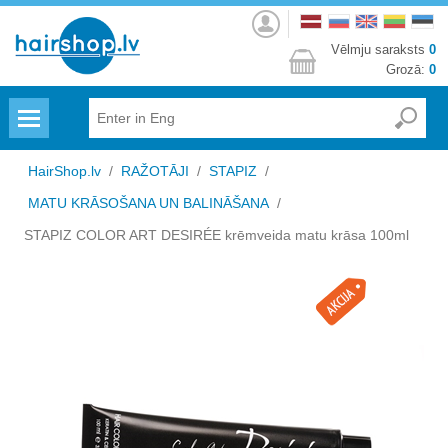
Autorizēties
Vēlmju saraksts
0
Grozā:
0
Menu
HairShop.lv
/
RAŽOTĀJI
/
STAPIZ
/
MATU KRĀSOŠANA UN BALINĀŠANA
/
STAPIZ COLOR ART DESIRÉE krēmveida matu krāsa 100ml