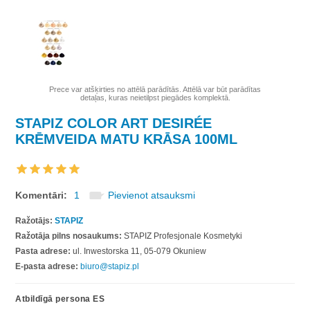
Prece var atšķirties no attēlā parādītās. Attēlā var būt parādītas
detaļas, kuras neietilpst piegādes komplektā.
STAPIZ COLOR ART DESIRÉE
KRĒMVEIDA MATU KRĀSA 100ML
Komentāri:
1
Pievienot atsauksmi
Ražotājs:
STAPIZ
Ražotāja pilns nosaukums:
STAPIZ Profesjonale Kosmetyki
Pasta adrese:
ul. Inwestorska 11, 05-079 Okuniew
E-pasta adrese:
biuro@stapiz.pl
Atbildīgā persona ES