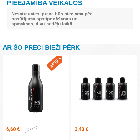
PIEEJAMĪBA VEIKALOS
Nesatraucies, prece būs pieejama pēc
pasūtījuma apstiprināšanas un
apmaksas, divu nedēļu laikā.
AR ŠO PRECI BIEŽI PĒRK
6,60 €
3,40 €
12,00 €