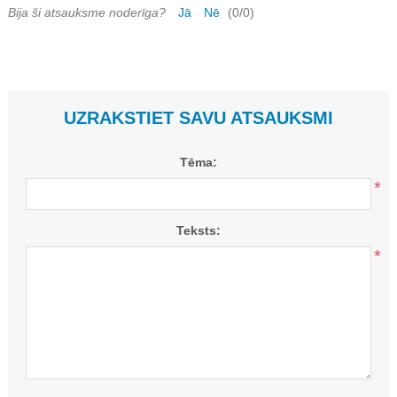
Bija ši atsauksme noderīga?
Jā
Nē
(
0
/
0
)
UZRAKSTIET SAVU ATSAUKSMI
Tēma:
*
Teksts:
*