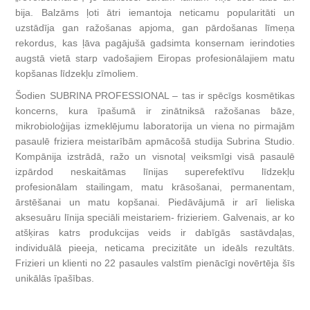
bija. Balzāms ļoti ātri iemantoja neticamu popularitāti un
uzstādīja gan ražošanas apjoma, gan pārdošanas līmeņa
rekordus, kas ļāva pagājušā gadsimta konsernam ierindoties
augstā vietā starp vadošajiem Eiropas profesionālajiem matu
kopšanas līdzekļu zīmoliem.
Šodien SUBRINA PROFESSIONAL – tas ir spēcīgs kosmētikas
koncerns, kura īpašumā ir zinātniksā ražošanas bāze,
mikrobioloģijas izmeklējumu laboratorija un viena no pirmajām
pasaulē friziera meistarībām apmācošā studija Subrina Studiо.
Kompānija izstrādā, ražo un visnotaļ veiksmīgi visā pasaulē
izpārdod neskaitāmas līnijas superefektīvu līdzekļu
profesionālam stailingam, matu krāsošanai, permanentam,
ārstēšanai un matu kopšanai. Piedāvājumā ir arī lieliska
aksesuāru līnija speciāli meistariem- frizieriem. Galvenais, ar ko
atšķiras katrs produkcijas veids ir dabīgās sastāvdaļas,
individuālā pieeja, neticama precizitāte un ideāls rezultāts.
Frizieri un klienti no 22 pasaules valstīm pienācīgi novērtēja šīs
unikālās īpašības.