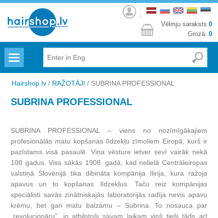
Autorizēties
Vēlmju saraksts
0
Grozā:
0
Menu
Hairshop.lv
/
RAŽOTĀJI
/
SUBRINA PROFESSIONAL
SUBRINA PROFESSIONAL
SUBRINA PROFESSIONAL – viens no nozīmīgākajiem
profesionālās matu kopšanas līdzekļu zīmoliem Eiropā, kurš ir
pazīstams visā pasaulē. Viņa vēsture ietver sevī vairāk nekā
100 gadus. Viss sākās 1908. gadā, kad nelielā Centrāleiropas
valstiņā Slovēnijā tika dibināta kompānija Ilirija, kura ražoja
apavus un to kopšanas līdzekļus. Taču reiz kompānijas
speciālisti savās zinātniskajās laboratorijās radīja nevis apavu
krēmu, bet gan matu balzāmu – Subrina. To nosauca par
„revolucionāru”, jo atbilstoši savam laikam viņš tieši tāds arī