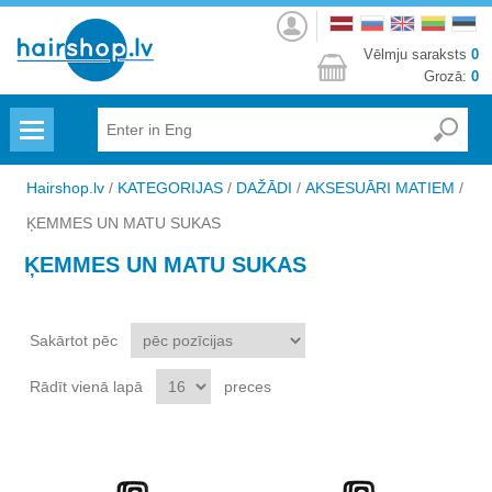
Autorizēties
Vēlmju saraksts
0
Grozā:
0
Menu
Hairshop.lv
/
KATEGORIJAS
/
DAŽĀDI
/
AKSESUĀRI MATIEM
/
ĶEMMES UN MATU SUKAS
ĶEMMES UN MATU SUKAS
Sakārtot pēc
Rādīt vienā lapā
preces