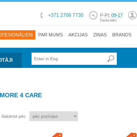
+371 2706 7730
P-Pt:
09-17
Darba laiks
OFESIONĀĻIEM
PAR MUMS
AKCIJAS
ZIŅAS
BRANDS
OTĀJI
MORE 4 CARE
Sakārtot pēc