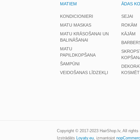
MATIEM
ĀDAS K
KONDICIONIERI
SEJAI
MATU MASKAS
ROKĀM
MATU KRĀSOŠANAI UN
KĀJĀM
BALINĀŠANAI
BARBER
MATU
SKROPS
PAPILDKOPŠANA
KOPŠAN
ŠAMPŪNI
DEKORA
VEIDOŠANAS LĪDZEKĻI
KOSMĒT
Copyright © 2017-2023
HairShop.lv
, All right
Izstrādāts
Loyaty.eu
,
izmantojot
nopCommer