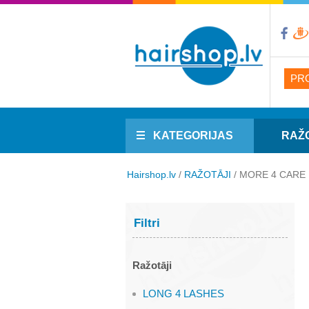
PR
KATEGORIJAS
RAŽ
Hairshop.lv
/
RAŽOTĀJI
/
MORE 4 CARE
Filtri
Ražotāji
LONG 4 LASHES