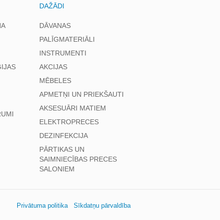
DAŽĀDI
NA
DĀVANAS
PALĪGMATERIĀLI
INSTRUMENTI
IJAS
AKCIJAS
MĒBELES
APMETŅI UN PRIEKŠAUTI
AKSESUĀRI MATIEM
RUMI
ELEKTROPRECES
DEZINFEKCIJA
PĀRTIKAS UN
SAIMNIECĪBAS PRECES
SALONIEM
Privātuma politika
Sīkdatņu pārvaldība