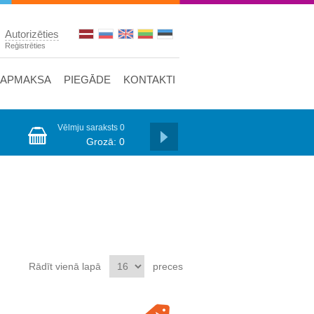
Autorizēties
Reģistrēties
APMAKSA
PIEGĀDE
KONTAKTI
Vēlmju saraksts
0
Grozā:
0
Rādīt vienā lapā
preces