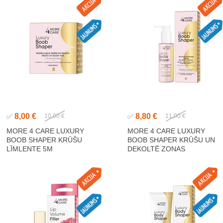
8,00 €
8,80 €
✅
10,00 €
✅
11,00 €
MORE 4 CARE LUXURY
MORE 4 CARE LUXURY
BOOB SHAPER KRŪŠU
BOOB SHAPER KRŪŠU UN
LĪMLENTE 5M
DEKOLTĒ ZONAS
FORMĒJOŠS SERUMS 100M