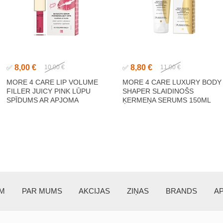
8,00 €
8,80 €
✅
10,00 €
✅
11,00 €
MORE 4 CARE LIP VOLUME
MORE 4 CARE LUXURY BODY
FILLER JUICY PINK LŪPU
SHAPER SLAIDINOŠS
SPĪDUMS AR APJOMA
ĶERMEŅA SERUMS 150ML
EFEKTU 4,8G
EM
PAR MUMS
AKCIJAS
ZIŅAS
BRANDS
A