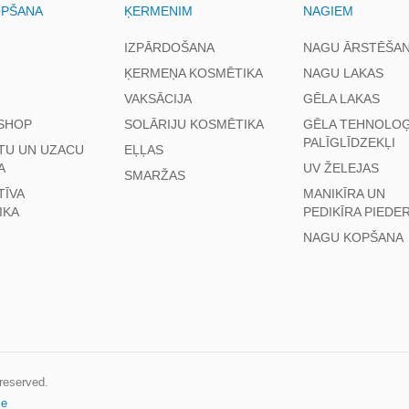
OPŠANA
ĶERMENIM
NAGIEM
IZPĀRDOŠANA
NAGU ĀRSTĒŠA
ĶERMEŅA KOSMĒTIKA
NAGU LAKAS
VAKSĀCIJA
GĒLA LAKAS
SHOP
SOLĀRIJU KOSMĒTIKA
GĒLA TEHNOLOĢ
PALĪGLĪDZEKĻI
TU UN UZACU
EĻĻAS
A
UV ŽELEJAS
SMARŽAS
TĪVA
MANIKĪRA UN
IKA
PEDIKĪRA PIEDE
NAGU KOPŠANA
s reserved.
ce