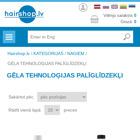
Autorizēties
Vēlmju saraksts
0
Grozā:
0
Menu
Hairshop.lv
/
KATEGORIJAS
/
NAGIEM
/
GĒLA TEHNOLOĢIJAS PALĪGLĪDZEKĻI
GĒLA TEHNOLOĢIJAS PALĪGLĪDZEKĻI
Sakārtot pēc
Rādīt vienā lapā
preces