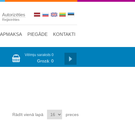
Autorizēties
Reģistrēties
APMAKSA
PIEGĀDE
KONTAKTI
Vēlmju saraksts
0
Grozā:
0
Rādīt vienā lapā
preces