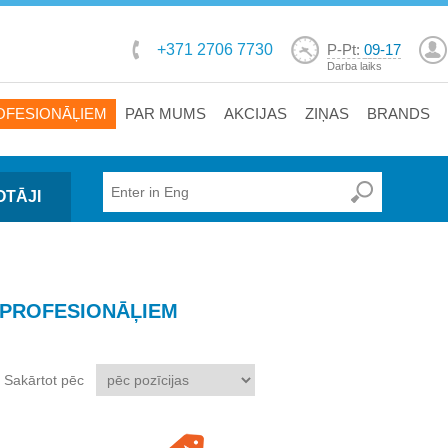
+371 2706 7730
P-Pt:
09-17
Darba laiks
OFESIONĀĻIEM
PAR MUMS
AKCIJAS
ZIŅAS
BRANDS
OTĀJI
PROFESIONĀĻIEM
Sakārtot pēc