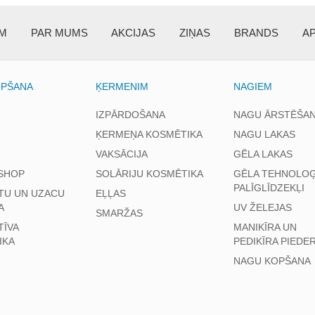
EM
PAR MUMS
AKCIJAS
ZIŅAS
BRANDS
A
OPŠANA
ĶERMENIM
NAGIEM
IZPĀRDOŠANA
NAGU ĀRSTĒŠA
ĶERMEŅA KOSMĒTIKA
NAGU LAKAS
VAKSĀCIJA
GĒLA LAKAS
SHOP
SOLĀRIJU KOSMĒTIKA
GĒLA TEHNOLOĢ
PALĪGLĪDZEKĻI
TU UN UZACU
EĻĻAS
A
UV ŽELEJAS
SMARŽAS
TĪVA
MANIKĪRA UN
IKA
PEDIKĪRA PIEDE
NAGU KOPŠANA