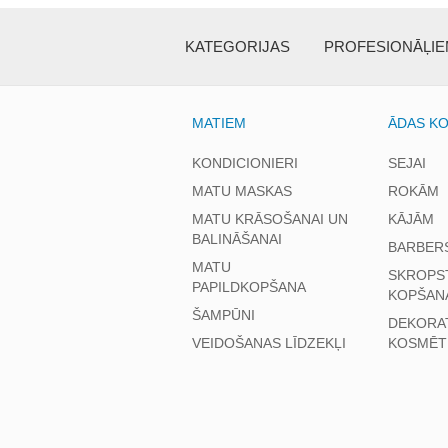
KATEGORIJAS
PROFESIONĀĻI
MATIEM
ĀDAS K
KONDICIONIERI
SEJAI
MATU MASKAS
ROKĀM
MATU KRĀSOŠANAI UN
KĀJĀM
BALINĀŠANAI
BARBER
MATU
SKROPS
PAPILDKOPŠANA
KOPŠAN
ŠAMPŪNI
DEKORA
VEIDOŠANAS LĪDZEKĻI
KOSMĒT