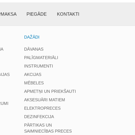
PMAKSA
PIEGĀDE
KONTAKTI
DAŽĀDI
NA
DĀVANAS
PALĪGMATERIĀLI
INSTRUMENTI
IJAS
AKCIJAS
MĒBELES
APMETŅI UN PRIEKŠAUTI
AKSESUĀRI MATIEM
RUMI
ELEKTROPRECES
DEZINFEKCIJA
PĀRTIKAS UN
SAIMNIECĪBAS PRECES