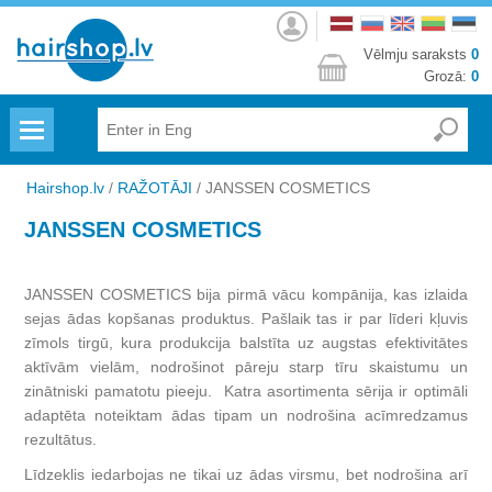
Autorizēties
Vēlmju saraksts
0
Grozā:
0
Menu
Hairshop.lv
/
RAŽOTĀJI
/
JANSSEN COSMETICS
JANSSEN COSMETICS
JANSSEN COSMETICS bija pirmā vācu kompānija, kas izlaida
sejas ādas kopšanas produktus. Pašlaik tas ir par līderi kļuvis
zīmols tirgū, kura produkcija balstīta uz augstas efektivitātes
aktīvām vielām, nodrošinot pāreju starp tīru skaistumu un
zinātniski pamatotu pieeju. Katra asortimenta sērija ir optimāli
adaptēta noteiktam ādas tipam un nodrošina acīmredzamus
rezultātus.
Līdzeklis iedarbojas ne tikai uz ādas virsmu, bet nodrošina arī