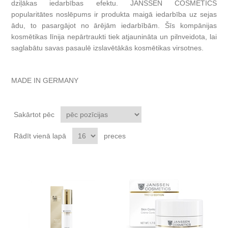
dziļ
ākas iedarbības
efektu. JANSSEN COSMETICS
popularitātes noslēpums ir produkta maigā iedarbība uz sejas
ādu, to pasargājot no ārējām iedarbībām. Šīs kompānijas
kosmētikas līnija nepārtraukti tiek atjaunināta un pilnveidota, lai
saglabātu savas pasaulē izslavētākās kosmētikas virsotnes.
MADE IN GERMANY
Sakārtot pēc
Rādīt vienā lapā
preces