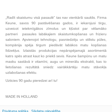
„Radīt skaistumu visā pasaulē” tas nav vienkārši sauklis. Firma
Keune, savos 90 pastāvēšanas gados, ir iekarojusi tirgu,
uzveicot ietekmīgākos zīmolus un kļūstot par vēlamāko
partneri pasaules labākajiem skaistumkopšanas un frizieru
saloniem. Apvienojot tehnologu, pasniedzēju un stilistu pūles,
kompānija spēja tirgum piedāvāt labākos matu kopšanas
līdzekļus. Izlaistās produkcijas nepārspējamajā asortimentā
katrs spēs atrast kaut ko priekš sevis. Keune šampūnu un matu
masku sastāvā ir vitamīni, augu un minerālu ekstrakti, kas to
lietošanas rezultātā sniedz vairākkārtēju matu stāvokļa
uzlabošanas efektu.
Uzticies 90 gadu pieredzei arī tu!
MADE IN HOLLAND
Privātuma politika
Sīkdatņu pārvaldība