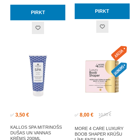
3,50 €
8,00 €
✅
✅
10,00 €
KALLOS SPA MITRINOŠS
MORE 4 CARE LUXURY
DUŠAS UN VANNAS
BOOB SHAPER KRŪŠU
KRĒMS 200ML
LĪMLENTE 5M