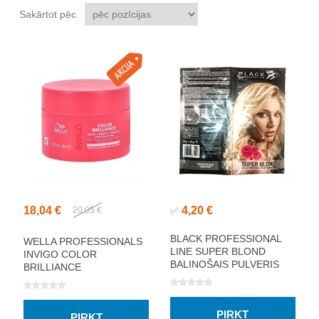
Sakārtot pēc
18,04 €
4,20 €
20,05 €
✅
BLACK PROFESSIONAL
WELLA PROFESSIONALS
LINE SUPER BLOND
INVIGO COLOR
BALINOŠAIS PULVERIS
BRILLIANCE
30G + 30G
FINE/MEDIUM MASKA
150ML