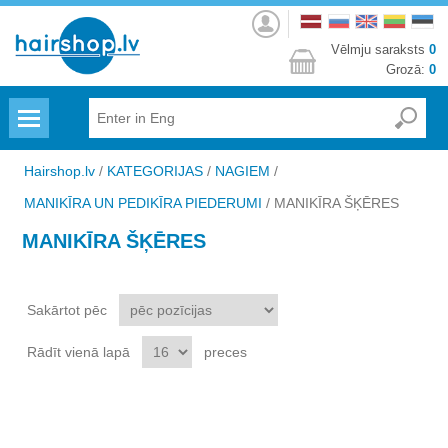
Autorizēties
Vēlmju saraksts
0
Grozā:
0
Menu
Hairshop.lv
/
KATEGORIJAS
/
NAGIEM
/
MANIKĪRA UN PEDIKĪRA PIEDERUMI
/
MANIKĪRA ŠĶĒRES
MANIKĪRA ŠĶĒRES
Sakārtot pēc
Rādīt vienā lapā
preces