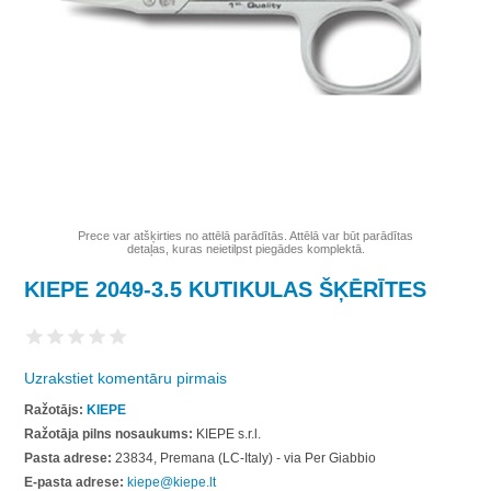
Prece var atšķirties no attēlā parādītās. Attēlā var būt parādītas
detaļas, kuras neietilpst piegādes komplektā.
KIEPE 2049-3.5 KUTIKULAS ŠĶĒRĪTES
Uzrakstiet komentāru pirmais
Ražotājs:
KIEPE
Ražotāja pilns nosaukums:
KIEPE s.r.l.
Pasta adrese:
23834, Premana (LC-Italy) - via Per Giabbio
E-pasta adrese:
kiepe@kiepe.lt