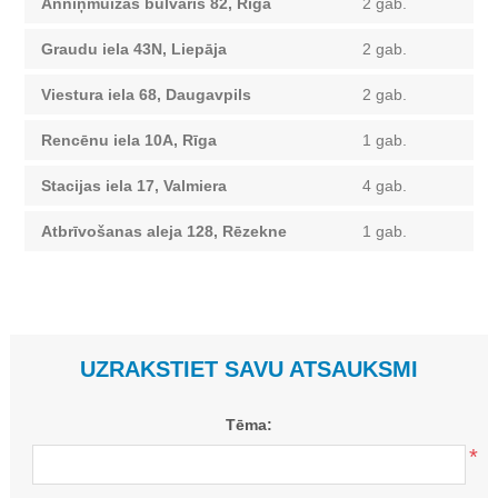
Anniņmuižas bulvāris 82, Rīga
2 gab.
Graudu iela 43N, Liepāja
2 gab.
Viestura iela 68, Daugavpils
2 gab.
Rencēnu iela 10A, Rīga
1 gab.
Stacijas iela 17, Valmiera
4 gab.
Atbrīvošanas aleja 128, Rēzekne
1 gab.
UZRAKSTIET SAVU ATSAUKSMI
Tēma:
*