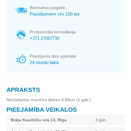
Bezmaksa piegāde
Pasūtījumiem virs 100 eur
Profesionāla konsultācija
+371 27067730
Pasūtijuma ātra apstrāde
24 stundu laikā
APRAKSTS
Nerūsējošas manikīra šķēres 8.89cm (1 gab.).
PIEEJAMĪBA VEIKALOS
Brāļu Kaudzīšu iela 13, Rīga
3 gab.