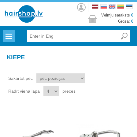
Autorizēties
Vēlmju saraksts
0
Grozā:
0
Menu
KIEPE
Sakārtot pēc
Rādīt vienā lapā
preces