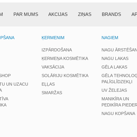
EM
PAR MUMS
AKCIJAS
ZIŅAS
BRANDS
A
OPŠANA
ĶERMENIM
NAGIEM
IZPĀRDOŠANA
NAGU ĀRSTĒŠA
ĶERMEŅA KOSMĒTIKA
NAGU LAKAS
VAKSĀCIJA
GĒLA LAKAS
SHOP
SOLĀRIJU KOSMĒTIKA
GĒLA TEHNOLOĢ
PALĪGLĪDZEKĻI
TU UN UZACU
EĻĻAS
A
UV ŽELEJAS
SMARŽAS
TĪVA
MANIKĪRA UN
IKA
PEDIKĪRA PIEDE
NAGU KOPŠANA