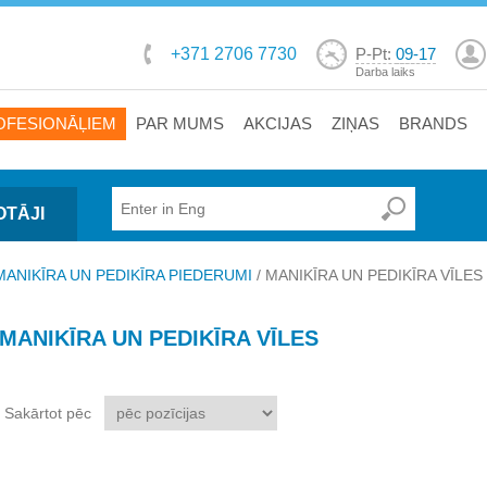
+371 2706 7730
P-Pt:
09-17
Darba laiks
OFESIONĀĻIEM
PAR MUMS
AKCIJAS
ZIŅAS
BRANDS
OTĀJI
MANIKĪRA UN PEDIKĪRA PIEDERUMI
/
MANIKĪRA UN PEDIKĪRA VĪLES
MANIKĪRA UN PEDIKĪRA VĪLES
Sakārtot pēc