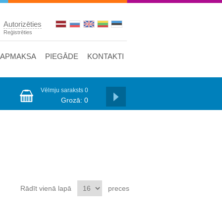
Autorizēties
Reģistrēties
APMAKSA
PIEGĀDE
KONTAKTI
Vēlmju saraksts
0
Grozā:
0
Rādīt vienā lapā
preces