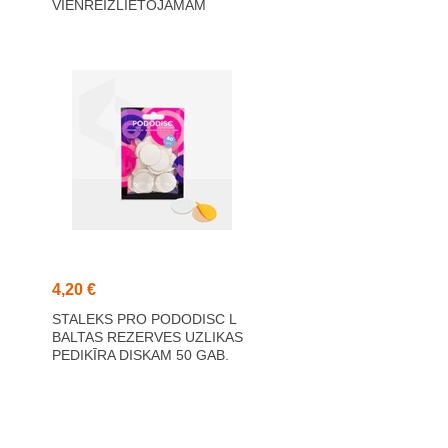
VIENREIZLIETOJAMĀM
UZLIKĀM 180 GRIT 5 GAB.
(25 MM)
4,20 €
STALEKS PRO PODODISC L
BALTAS REZERVES UZLIKAS
PEDIKĪRA DISKAM 50 GAB.