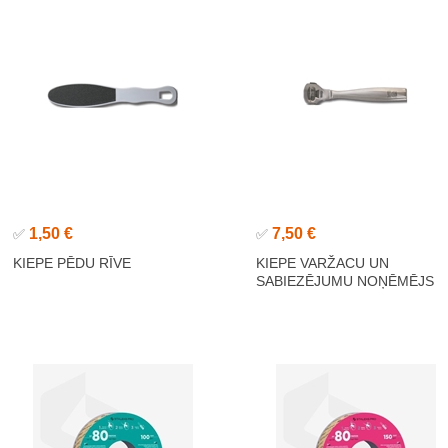
1,50 €
7,50 €
✅
✅
KIEPE PĒDU RĪVE
KIEPE VARŽACU UN
SABIEZĒJUMU NOŅĒMĒJS