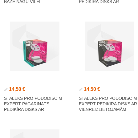
BĀZE NAGU VĪLEI
PEDIKĪRA DISKS AR
VIENREIZLIETOJAMĀM
UZLIKĀM 180 GRIT 5 GAB.
(25 MM)
14,50 €
14,50 €
✅
✅
STALEKS PRO PODODISC M
STALEKS PRO PODODISC M
EXPERT PAGARINĀTS
EXPERT PEDIKĪRA DISKS AR
PEDIKĪRA DISKS AR
VIENREIZLIETOJAMĀM
VIENREIZLIETOJAMĀM
UZLIKĀM 180 GRIT 5 GAB.
UZLIKĀM 180 GRIT 5 GAB.
(20 MM)
(20 MM)