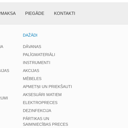
PMAKSA
PIEGĀDE
KONTAKTI
DAŽĀDI
NA
DĀVANAS
PALĪGMATERIĀLI
INSTRUMENTI
IJAS
AKCIJAS
MĒBELES
APMETŅI UN PRIEKŠAUTI
AKSESUĀRI MATIEM
RUMI
ELEKTROPRECES
DEZINFEKCIJA
PĀRTIKAS UN
SAIMNIECĪBAS PRECES