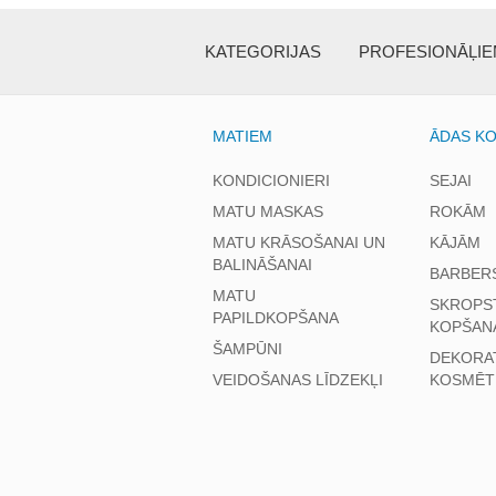
KATEGORIJAS
PROFESIONĀĻI
MATIEM
ĀDAS K
KONDICIONIERI
SEJAI
MATU MASKAS
ROKĀM
MATU KRĀSOŠANAI UN
KĀJĀM
BALINĀŠANAI
BARBER
MATU
SKROPS
PAPILDKOPŠANA
KOPŠAN
ŠAMPŪNI
DEKORA
VEIDOŠANAS LĪDZEKĻI
KOSMĒT