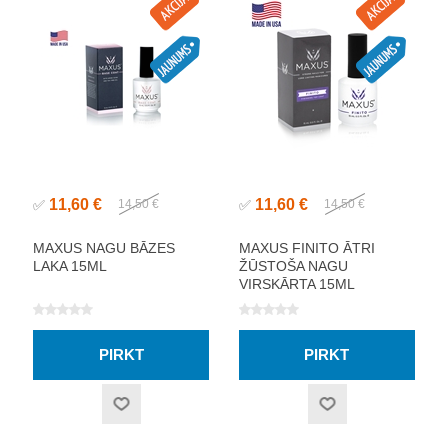
11,60 €
11,60 €
✅
14,50 €
✅
14,50 €
MAXUS NAGU BĀZES
MAXUS FINITO ĀTRI
LAKA 15ML
ŽŪSTOŠA NAGU
VIRSKĀRTA 15ML