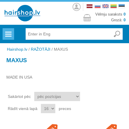
Autorizēties
Vēlmju saraksts
0
Grozā:
0
Menu
Hairshop.lv
/
RAŽOTĀJI
/
MAXUS
MAXUS
MADE IN USA
Sakārtot pēc
Rādīt vienā lapā
preces