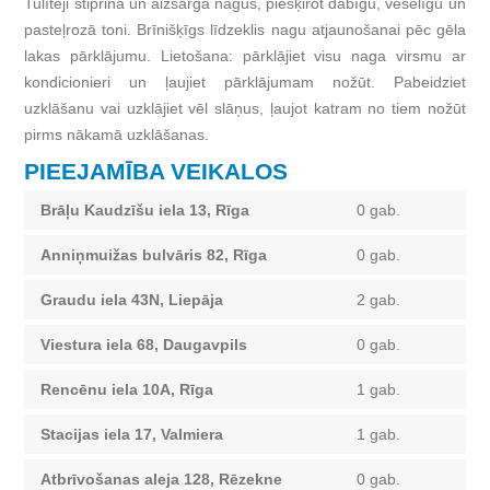
Tulītēji stiprina un aizsargā nagus, piešķirot dabīgu, veselīgu un
pasteļrozā toni. Brīnišķīgs līdzeklis nagu atjaunošanai pēc gēla
lakas pārklājumu. Lietošana: pārklājiet visu naga virsmu ar
kondicionieri un ļaujiet pārklājumam nožūt. Pabeidziet
uzklāšanu vai uzklājiet vēl slāņus, ļaujot katram no tiem nožūt
pirms nākamā uzklāšanas.
PIEEJAMĪBA VEIKALOS
Brāļu Kaudzīšu iela 13, Rīga
0 gab.
Anniņmuižas bulvāris 82, Rīga
0 gab.
Graudu iela 43N, Liepāja
2 gab.
Viestura iela 68, Daugavpils
0 gab.
Rencēnu iela 10A, Rīga
1 gab.
Stacijas iela 17, Valmiera
1 gab.
Atbrīvošanas aleja 128, Rēzekne
0 gab.