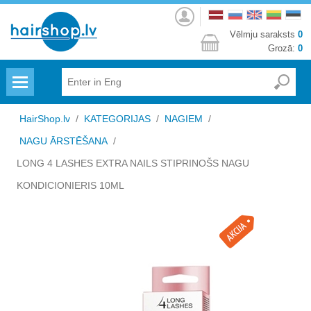
Autorizēties
Vēlmju saraksts
0
Grozā:
0
Menu
HairShop.lv
/
KATEGORIJAS
/
NAGIEM
/
NAGU ĀRSTĒŠANA
/
LONG 4 LASHES EXTRA NAILS STIPRINOŠS NAGU
KONDICIONIERIS 10ML