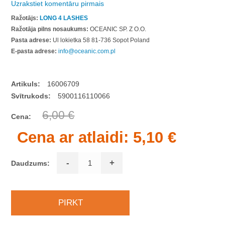
Uzrakstiet komentāru pirmais
Ražotājs:
LONG 4 LASHES
Ražotāja pilns nosaukums:
OCEANIC SP. Z O.O.
Pasta adrese:
Ul lokietka 58 81-736 Sopot Poland
E-pasta adrese:
info@oceanic.com.pl
Artikuls:
16006709
Svītrukods:
5900116110066
6,00 €
Cena:
Cena ar atlaidi:
5,10 €
-
+
Daudzums: