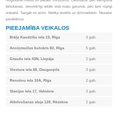
Nogludina matus un piešķir mirdzumu. Lietošana: pēc šampūna
lietošanas, vienmērīgi ieklāt visā matu garumā, pēc tam rūpīgi
izskalot. Sargāt no acīm. Netika testēts uz dzīvniekiem. Nesatur
parabēnus.
PIEEJAMĪBA VEIKALOS
Brāļu Kaudzīšu iela 13, Rīga
3 gab.
Anniņmuižas bulvāris 82, Rīga
5 gab.
Graudu iela 43N, Liepāja
2 gab.
Viestura iela 68, Daugavpils
3 gab.
Rencēnu iela 10A, Rīga
2 gab.
Stacijas iela 17, Valmiera
3 gab.
Atbrīvošanas aleja 128, Rēzekne
2 gab.