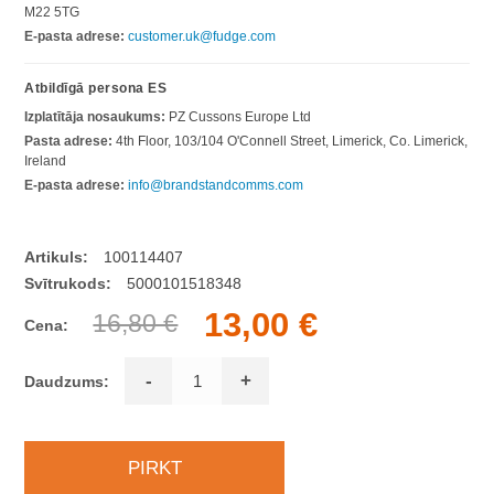
M22 5TG
E-pasta adrese:
customer.uk@fudge.com
Atbildīgā persona ES
Izplatītāja nosaukums:
PZ Cussons Europe Ltd
Pasta adrese:
4th Floor, 103/104 O'Connell Street, Limerick, Co. Limerick,
Ireland
E-pasta adrese:
info@brandstandcomms.com
Artikuls:
100114407
Svītrukods:
5000101518348
13,00 €
16,80 €
Cena:
-
+
Daudzums: