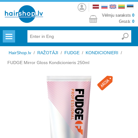
Autorizēties
Vēlmju saraksts
0
Grozā:
0
Menu
HairShop.lv
/
RAŽOTĀJI
/
FUDGE
/
KONDICIONIERI
/
FUDGE Mirror Gloss Kondicionieris 250ml