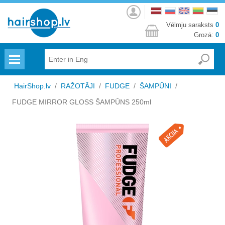
Autorizēties
Vēlmju saraksts
0
Grozā:
0
Menu
HairShop.lv
/
RAŽOTĀJI
/
FUDGE
/
ŠAMPŪNI
/
FUDGE MIRROR GLOSS ŠAMPŪNS 250ml