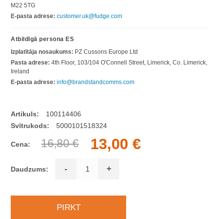
M22 5TG
E-pasta adrese:
customer.uk@fudge.com
Atbildīgā persona ES
Izplatītāja nosaukums:
PZ Cussons Europe Ltd
Pasta adrese:
4th Floor, 103/104 O'Connell Street, Limerick, Co. Limerick,
Ireland
E-pasta adrese:
info@brandstandcomms.com
Artikuls:
100114406
Svītrukods:
5000101518324
13,00 €
16,80 €
Cena:
-
+
Daudzums: