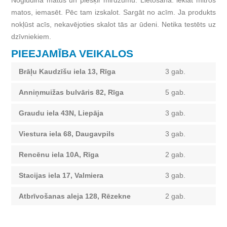
Nogludina matus un piešķir mirdzumu. Lietošana: ieklāt mitros
matos, iemasēt. Pēc tam izskalot. Sargāt no acīm. Ja produkts
nokļūst acīs, nekavējoties skalot tās ar ūdeni. Netika testēts uz
dzīvniekiem.
PIEEJAMĪBA VEIKALOS
Brāļu Kaudzīšu iela 13, Rīga
3 gab.
Anniņmuižas bulvāris 82, Rīga
5 gab.
Graudu iela 43N, Liepāja
3 gab.
Viestura iela 68, Daugavpils
3 gab.
Rencēnu iela 10A, Rīga
2 gab.
Stacijas iela 17, Valmiera
3 gab.
Atbrīvošanas aleja 128, Rēzekne
2 gab.