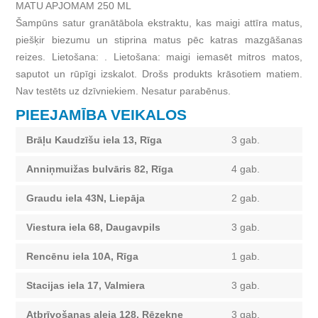
MATU APJOMAM 250 ML
Šampūns satur granātābola ekstraktu, kas maigi attīra matus,
piešķir biezumu un stiprina matus pēc katras mazgāšanas
reizes. Lietošana: . Lietošana: maigi iemasēt mitros matos,
saputot un rūpīgi izskalot. Drošs produkts krāsotiem matiem.
Nav testēts uz dzīvniekiem. Nesatur parabēnus.
PIEEJAMĪBA VEIKALOS
Brāļu Kaudzīšu iela 13, Rīga
3 gab.
Anniņmuižas bulvāris 82, Rīga
4 gab.
Graudu iela 43N, Liepāja
2 gab.
Viestura iela 68, Daugavpils
3 gab.
Rencēnu iela 10A, Rīga
1 gab.
Stacijas iela 17, Valmiera
3 gab.
Atbrīvošanas aleja 128, Rēzekne
3 gab.