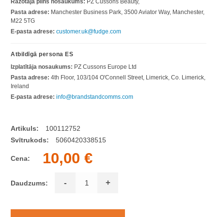
Ražotāja pilns nosaukums:
PZ Cussons Beauty,
Pasta adrese:
Manchester Business Park, 3500 Aviator Way, Manchester,
M22 5TG
E-pasta adrese:
customer.uk@fudge.com
Atbildīgā persona ES
Izplatītāja nosaukums:
PZ Cussons Europe Ltd
Pasta adrese:
4th Floor, 103/104 O'Connell Street, Limerick, Co. Limerick,
Ireland
E-pasta adrese:
info@brandstandcomms.com
Artikuls:
100112752
Svītrukods:
5060420338515
10,00 €
Cena:
-
+
Daudzums: