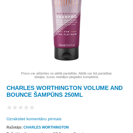
Prece var atšķirties no attēlā parādītās. Attēlā var būt parādītas
detaļas, kuras neietilpst piegādes komplektā.
CHARLES WORTHINGTON VOLUME AND
BOUNCE ŠAMPŪNS 250ML
Uzrakstiet komentāru pirmais
Ražotājs:
CHARLES WORTHINGTON