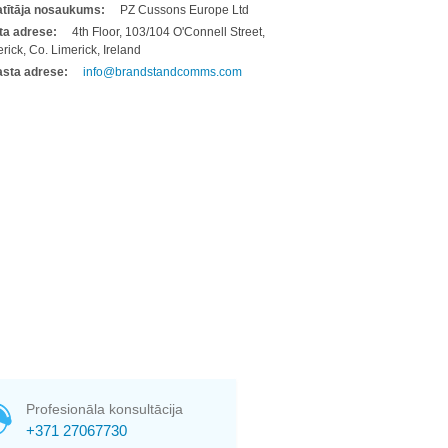
latītāja nosaukums:
PZ Cussons Europe Ltd
ta adrese:
4th Floor, 103/104 O'Connell Street,
rick, Co. Limerick, Ireland
asta adrese:
info@brandstandcomms.com
Profesionāla konsultācija
+371 27067730