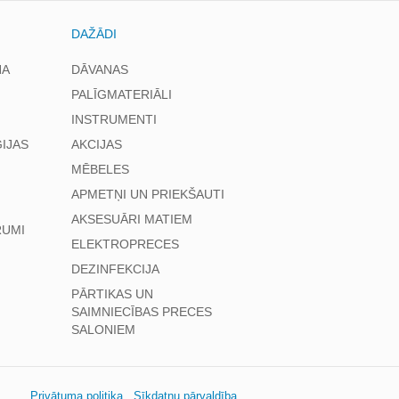
DAŽĀDI
NA
DĀVANAS
PALĪGMATERIĀLI
INSTRUMENTI
IJAS
AKCIJAS
MĒBELES
APMETŅI UN PRIEKŠAUTI
AKSESUĀRI MATIEM
RUMI
ELEKTROPRECES
DEZINFEKCIJA
PĀRTIKAS UN
SAIMNIECĪBAS PRECES
SALONIEM
Privātuma politika
Sīkdatņu pārvaldība