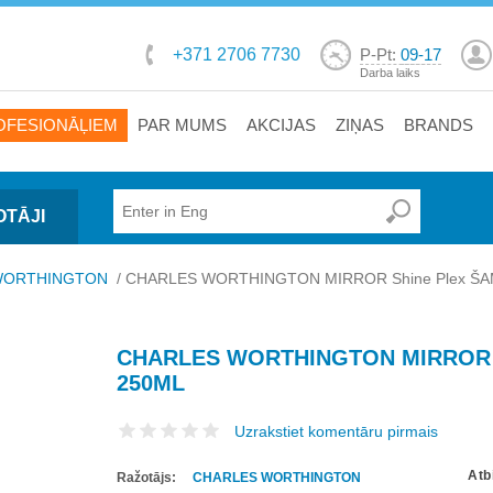
+371 2706 7730
P-Pt:
09-17
Darba laiks
OFESIONĀĻIEM
PAR MUMS
AKCIJAS
ZIŅAS
BRANDS
OTĀJI
WORTHINGTON
/
CHARLES WORTHINGTON MIRROR Shine Plex ŠA
CHARLES WORTHINGTON MIRROR 
250ML
Uzrakstiet komentāru pirmais
Atb
Ražotājs:
CHARLES WORTHINGTON