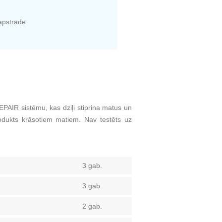
apstrāde
PAIR sistēmu, kas dziļi stiprina matus un
rodukts krāsotiem matiem. Nav testēts uz
3 gab.
3 gab.
2 gab.