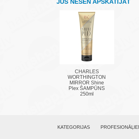
JŪS NESEN APSKATĪJĀT
CHARLES
WORTHINGTON
MIRROR Shine
Plex ŠAMPŪNS
250ml
KATEGORIJAS
PROFESIONĀĻI