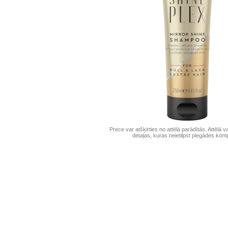
Prece var atšķirties no attēlā parādītās. Attēlā v
detaļas, kuras neietilpst piegādes komp