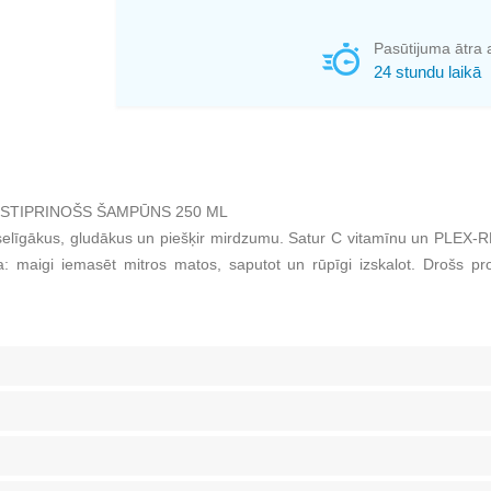
Pasūtijuma ātra 
24 stundu laikā
STIPRINOŠS ŠAMPŪNS 250 ML
selīgākus, gludākus un piešķir mirdzumu. Satur C vitamīnu un PLEX-RE
: maigi iemasēt mitros matos, saputot un rūpīgi izskalot. Drošs p