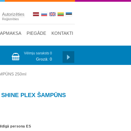
Autorizēties
Reģistrēties
APMAKSA
PIEGĀDE
KONTAKTI
Vēlmju saraksts
0
Grozā:
0
MPŪNS 250ml
SHINE PLEX ŠAMPŪNS
ildīgā persona ES