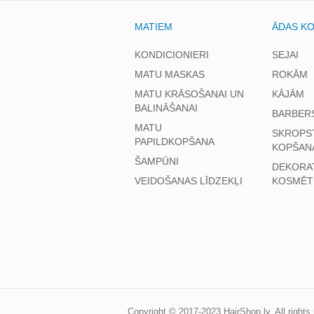
MATIEM
ĀDAS K
KONDICIONIERI
SEJAI
MATU MASKAS
ROKĀM
MATU KRĀSOŠANAI UN
KĀJĀM
BALINĀŠANAI
BARBER
MATU
SKROPS
PAPILDKOPŠANA
KOPŠAN
ŠAMPŪNI
DEKORA
VEIDOŠANAS LĪDZEKĻI
KOSMĒT
Copyright © 2017-2023
HairShop.lv
, All right