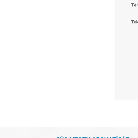
Tē
Tek