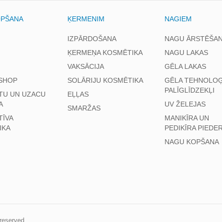
OPŠANA
ĶERMENIM
NAGIEM
IZPĀRDOŠANA
NAGU ĀRSTĒŠA
ĶERMEŅA KOSMĒTIKA
NAGU LAKAS
VAKSĀCIJA
GĒLA LAKAS
SHOP
SOLĀRIJU KOSMĒTIKA
GĒLA TEHNOLOĢ
PALĪGLĪDZEKĻI
TU UN UZACU
EĻĻAS
A
UV ŽELEJAS
SMARŽAS
TĪVA
MANIKĪRA UN
IKA
PEDIKĪRA PIEDE
NAGU KOPŠANA
s reserved.