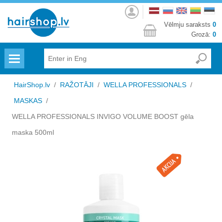
Autorizēties
Vēlmju saraksts
0
Grozā:
0
Menu
HairShop.lv
/
RAŽOTĀJI
/
WELLA PROFESSIONALS
/
MASKAS
/
WELLA PROFESSIONALS INVIGO VOLUME BOOST gēla
maska 500ml