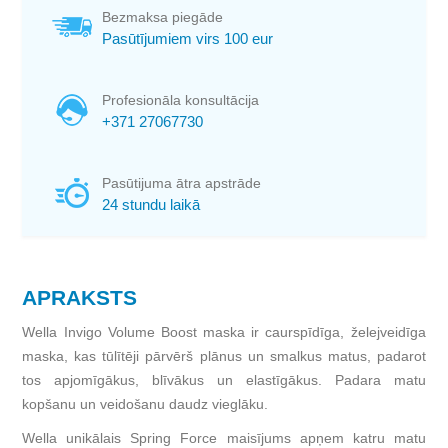
Bezmaksa piegāde
Pasūtījumiem virs 100 eur
Profesionāla konsultācija
+371 27067730
Pasūtijuma ātra apstrāde
24 stundu laikā
APRAKSTS
Wella Invigo Volume Boost maska ir caurspīdīga, želejveidīga
maska, kas tūlītēji pārvērš plānus un smalkus matus, padarot
tos apjomīgākus, blīvākus un elastīgākus. Padara matu
kopšanu un veidošanu daudz vieglāku.
Wella unikālais Spring Force maisījums apņem katru matu