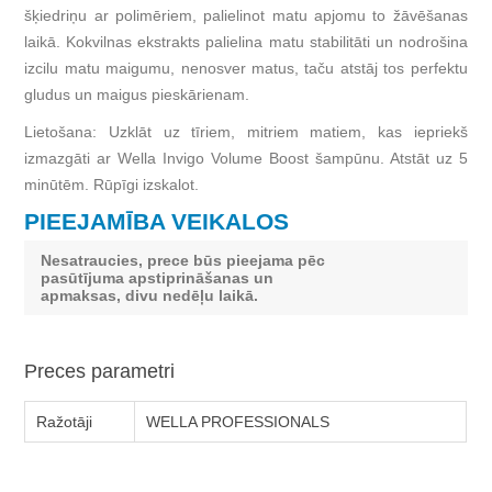
šķiedriņu ar polimēriem, palielinot matu apjomu to žāvēšanas
laikā. Kokvilnas ekstrakts palielina matu stabilitāti un nodrošina
izcilu matu maigumu, nenosver matus, taču atstāj tos perfektu
gludus un maigus pieskārienam.
Lietošana: Uzklāt uz tīriem, mitriem matiem, kas iepriekš
izmazgāti ar Wella Invigo Volume Boost šampūnu. Atstāt uz 5
minūtēm. Rūpīgi izskalot.
PIEEJAMĪBA VEIKALOS
Nesatraucies, prece būs pieejama pēc
pasūtījuma apstiprināšanas un
apmaksas, divu nedēļu laikā.
Preces parametri
Ražotāji
WELLA PROFESSIONALS