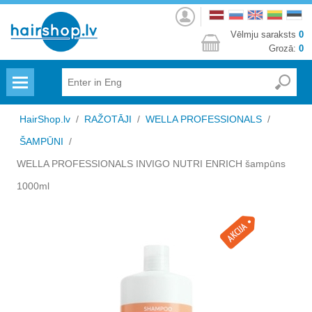
Autorizēties
Vēlmju saraksts
0
Grozā:
0
Menu
HairShop.lv
/
RAŽOTĀJI
/
WELLA PROFESSIONALS
/
ŠAMPŪNI
/
WELLA PROFESSIONALS INVIGO NUTRI ENRICH šampūns
1000ml