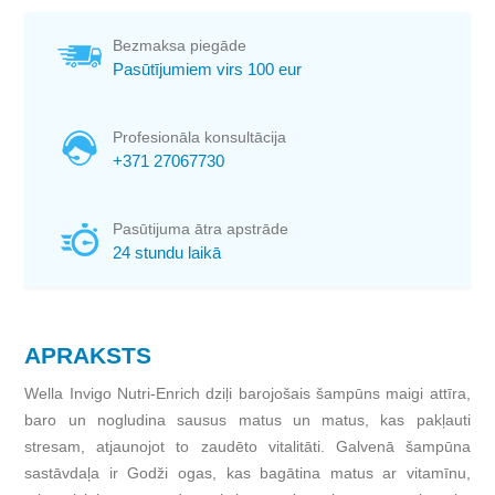
Bezmaksa piegāde
Pasūtījumiem virs 100 eur
Profesionāla konsultācija
+371 27067730
Pasūtijuma ātra apstrāde
24 stundu laikā
APRAKSTS
Wella Invigo Nutri-Enrich dziļi barojošais šampūns maigi attīra,
baro un nogludina sausus matus un matus, kas pakļauti
stresam, atjaunojot to zaudēto vitalitāti. Galvenā šampūna
sastāvdaļa ir Godži ogas, kas bagātina matus ar vitamīnu,