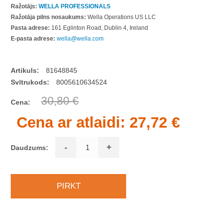
Ražotājs:
WELLA PROFESSIONALS
Ražotāja pilns nosaukums:
Wella Operations US LLC
Pasta adrese:
161 Eglinton Road, Dublin 4, Ireland
E-pasta adrese:
wella@wella.com
Artikuls:
81648845
Svītrukods:
8005610634524
30,80 €
Cena:
Cena ar atlaidi:
27,72 €
-
+
Daudzums: