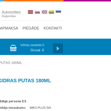
Autorizēties
Reģistrēties
APMAKSA
PIEGĀDE
KONTAKTI
Vēlmju saraksts
0
Grozā:
0
 PUTAS 180ML
ĶIDRAS PUTAS 180ML
ildīgā persona ES
latītāja nosaukums:
MIKS PLUS SIA