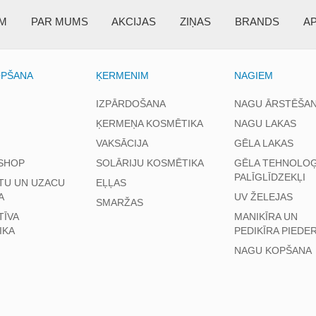
EM
PAR MUMS
AKCIJAS
ZIŅAS
BRANDS
A
OPŠANA
ĶERMENIM
NAGIEM
IZPĀRDOŠANA
NAGU ĀRSTĒŠA
ĶERMEŅA KOSMĒTIKA
NAGU LAKAS
VAKSĀCIJA
GĒLA LAKAS
SHOP
SOLĀRIJU KOSMĒTIKA
GĒLA TEHNOLOĢ
PALĪGLĪDZEKĻI
TU UN UZACU
EĻĻAS
A
UV ŽELEJAS
SMARŽAS
TĪVA
MANIKĪRA UN
IKA
PEDIKĪRA PIEDE
NAGU KOPŠANA