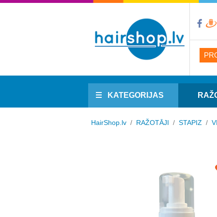
PR
KATEGORIJAS
RAŽ
HairShop.lv
/
RAŽOTĀJI
/
STAPIZ
/
V