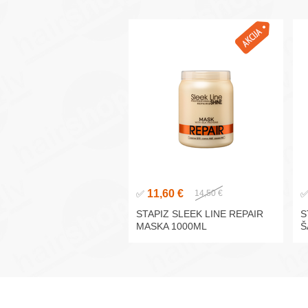
11,60 €
✅
14,50 €
STAPIZ SLEEK LINE REPAIR
S
MASKA 1000ML
Š