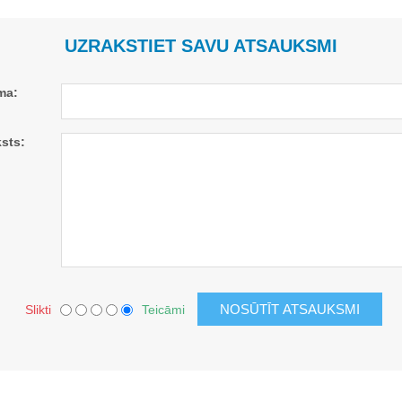
UZRAKSTIET SAVU ATSAUKSMI
ma:
sts:
Slikti
Teicāmi