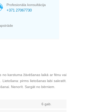
Profesionāla konsultācija
+371 27067730
apstrāde
s no karstuma žāvēšanas laikā ar fēnu vai
Lietošana: pirms lietošanas labi sakratīt.
tošanai. Nenorīt. Sargāt no bērniem.
6 gab.