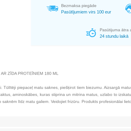
Bezmaksa piegāde
Pasūtījumiem virs 100 eur
Pasūtijuma ātra 
24 stundu laikā
 AR ZĪDA PROTEĪNIEM 180 ML
. Tūlītēji piepaceļ matu saknes, piešķirot tiem biezumu. Aizsargā matu
ktus, aminoskābes, kuras stiprina un mitrina matus, uzlabo to izskatu. 
 saknēm līdz matu galiem. Veidojiet frizūru. Produkts profesionālai lie