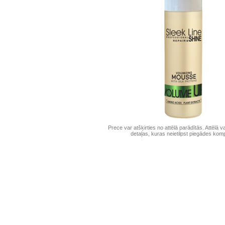
Prece var atšķirties no attēlā parādītās. Attēlā v
detaļas, kuras neietilpst piegādes komp