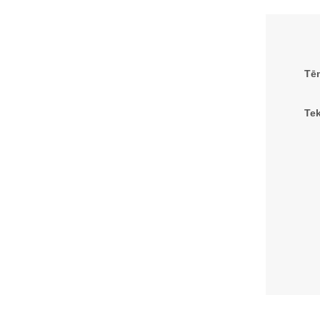
Tē
Tek