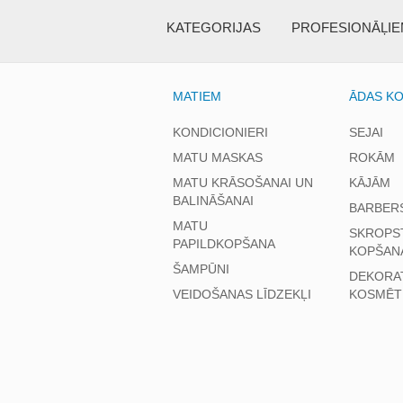
KATEGORIJAS
PROFESIONĀĻI
MATIEM
ĀDAS K
KONDICIONIERI
SEJAI
MATU MASKAS
ROKĀM
MATU KRĀSOŠANAI UN
KĀJĀM
BALINĀŠANAI
BARBER
MATU
SKROPS
PAPILDKOPŠANA
KOPŠAN
ŠAMPŪNI
DEKORA
VEIDOŠANAS LĪDZEKĻI
KOSMĒT