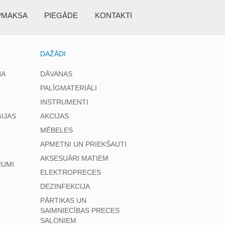
PMAKSA
PIEGĀDE
KONTAKTI
DAŽĀDI
NA
DĀVANAS
PALĪGMATERIĀLI
INSTRUMENTI
IJAS
AKCIJAS
MĒBELES
APMETŅI UN PRIEKŠAUTI
AKSESUĀRI MATIEM
RUMI
ELEKTROPRECES
DEZINFEKCIJA
PĀRTIKAS UN
SAIMNIECĪBAS PRECES
SALONIEM