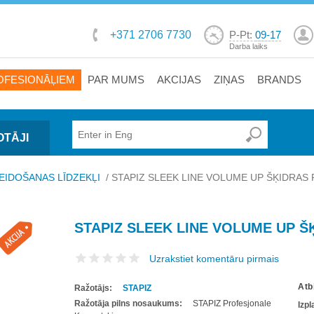
+371 2706 7730
P-Pt:
09-17
Darba laiks
OFESIONĀĻIEM
PAR MUMS
AKCIJAS
ZIŅAS
BRANDS
OTĀJI
EIDOŠANAS LĪDZEKĻI
/
STAPIZ SLEEK LINE VOLUME UP ŠĶIDRAS
STAPIZ SLEEK LINE VOLUME UP Š
Uzrakstiet komentāru pirmais
Atb
Ražotājs:
STAPIZ
Ražotāja pilns nosaukums:
STAPIZ Profesjonale
Izp