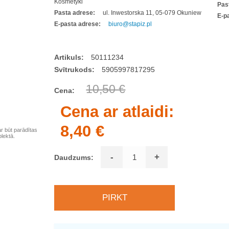
Kosmetyki
Pas
Pasta adrese:
ul. Inwestorska 11, 05-079 Okuniew
E-p
E-pasta adrese:
biuro@stapiz.pl
Artikuls:
50111234
Svītrukods:
5905997817295
10,50 €
Cena:
Cena ar atlaidi:
8,40 €
ar būt parādītas
lektā.
-
+
Daudzums: