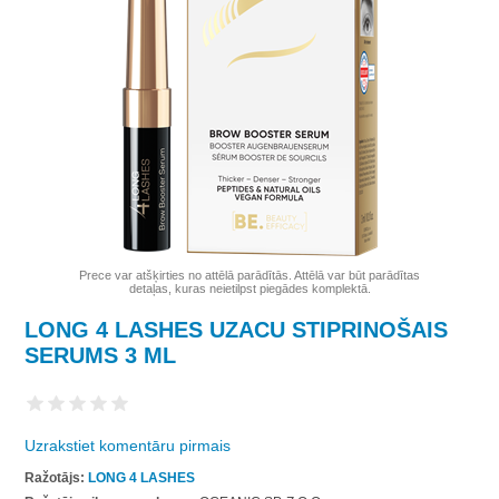
Prece var atšķirties no attēlā parādītās. Attēlā var būt parādītas
detaļas, kuras neietilpst piegādes komplektā.
LONG 4 LASHES UZACU STIPRINOŠAIS
SERUMS 3 ML
Uzrakstiet komentāru pirmais
Ražotājs:
LONG 4 LASHES