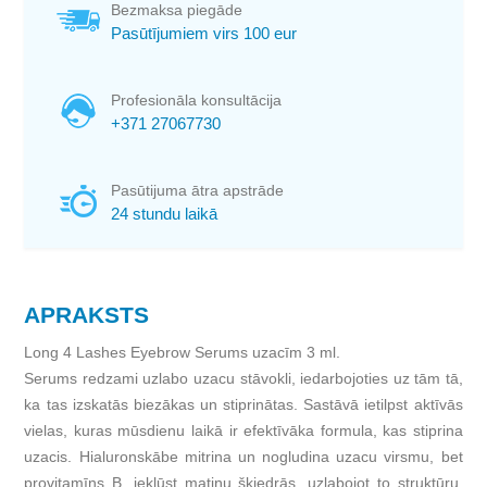
Bezmaksa piegāde
Pasūtījumiem virs 100 eur
Profesionāla konsultācija
+371 27067730
Pasūtijuma ātra apstrāde
24 stundu laikā
APRAKSTS
Long 4 Lashes Eyebrow Serums uzacīm 3 ml.
Serums redzami uzlabo uzacu stāvokli, iedarbojoties uz tām tā,
ka tas izskatās biezākas un stiprinātas. Sastāvā ietilpst aktīvās
vielas, kuras mūsdienu laikā ir efektīvāka formula, kas stiprina
uzacis. Hialuronskābe mitrina un nogludina uzacu virsmu, bet
provitamīns B, iekļūst matiņu šķiedrās, uzlabojot to struktūru.