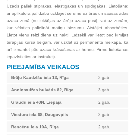
Uzacis paliek stiprākas, elastīgākas un spīdīgākas. Lietošana:
ar aplikatora palīdzību uzklājiet serumu uz tīrās un sausas ādas
uzacu zonā (no iekšējas uz ārējo uzacu pusi), vai uz zonām,
kur vēlaties palielināt matiņu biezumu. Atstājiet absorbēties.
Lietot vienu reizi dienā uz nakti. Līdzekli var lietot pēc ķīmijas
terapijas kursa beigām, var uzklāt uz permanentā meikapa, kā
arī izmantot pēc uzacu krāsošanas ar hennu. Pirms lietošanas
iepazīstieties ar instrukciju.
PIEEJAMĪBA VEIKALOS
Brāļu Kaudzīšu iela 13, Rīga
3 gab.
Anniņmuižas bulvāris 82, Rīga
3 gab.
Graudu iela 43N, Liepāja
2 gab.
Viestura iela 68, Daugavpils
3 gab.
Rencēnu iela 10A, Rīga
2 gab.