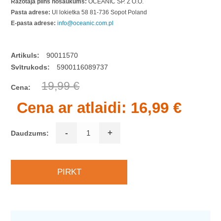
Ražotāja pilns nosaukums:
OCEANIC SP. Z O.O.
Pasta adrese:
Ul lokietka 58 81-736 Sopot Poland
E-pasta adrese:
info@oceanic.com.pl
Artikuls:
90011570
Svītrukods:
5900116089737
19,99 €
Cena:
Cena ar atlaidi:
16,99 €
-
+
Daudzums: