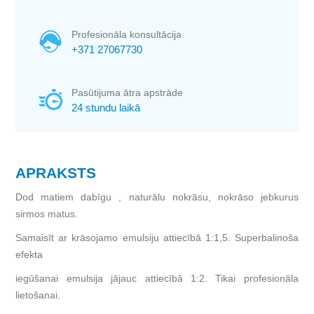
Profesionāla konsultācija
+371 27067730
Pasūtijuma ātra apstrāde
24 stundu laikā
APRAKSTS
Dod matiem dabīgu , naturālu nokrāsu, nokrāso jebkurus
sirmos matus.
Samaisīt ar krāsojamo emulsiju attiecībā 1:1,5. Superbalinoša
efekta
iegūšanai emulsija jājauc attiecībā 1:2. Tikai profesionāla
lietošanai.