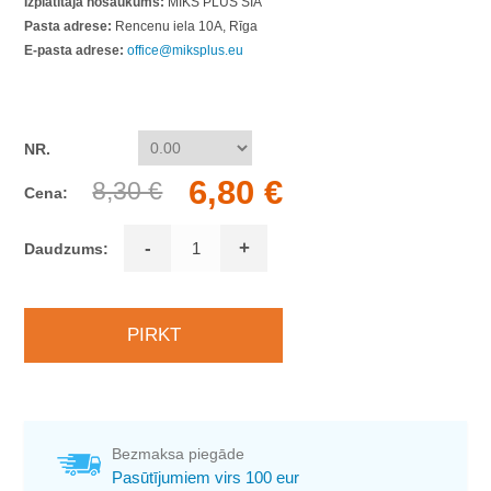
Izplatītāja nosaukums:
MIKS PLUS SIA
Pasta adrese:
Rencenu iela 10A, Rīga
E-pasta adrese:
office@miksplus.eu
NR.
6,80 €
8,30 €
Cena:
-
+
Daudzums:
Bezmaksa piegāde
Pasūtījumiem virs 100 eur