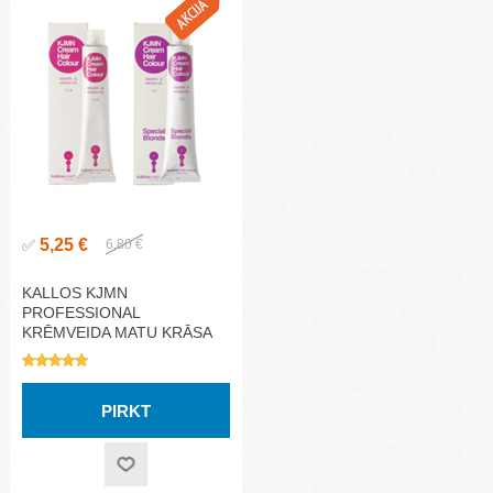
5,25 €
✅
6,80 €
KALLOS KJMN
PROFESSIONAL
KRĒMVEIDA MATU KRĀSA
1000ML