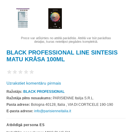
Prece var atšķirties no attēlā parādītās. Attēlā var būt parādītas
detaļas, kuras neietilpst piegādes komplektā.
BLACK PROFESSIONAL LINE SINTESIS
MATU KRĀSA 100ML
Uzrakstiet komentāru pirmais
Ražotājs:
BLACK PROFESSIONAL
Ražotāja pilns nosaukums:
PARISIENNE Italija S.R.L.
Pasta adrese:
Bologna 40128, Italia , VIA DI CORTICELE 190-190
E-pasta adrese:
info@parisienneitalia.it
Atbildīgā persona ES