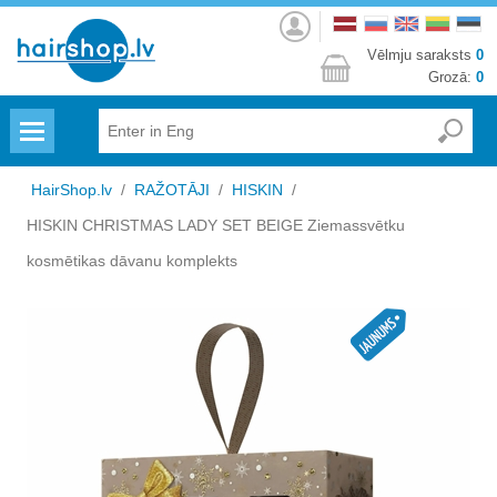
Autorizēties
Vēlmju saraksts
0
Grozā:
0
Menu
HairShop.lv
/
RAŽOTĀJI
/
HISKIN
/
HISKIN CHRISTMAS LADY SET BEIGE Ziemassvētku
kosmētikas dāvanu komplekts