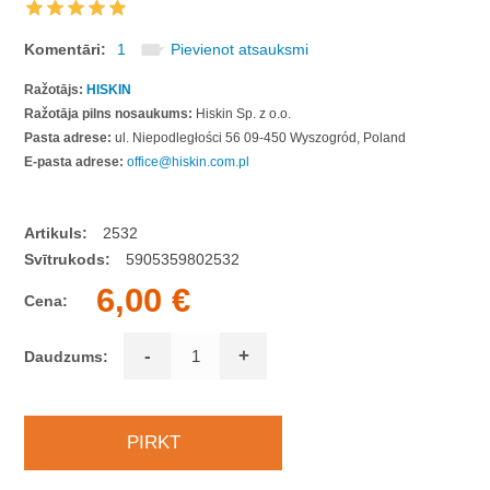
Komentāri:
1
Pievienot atsauksmi
Ražotājs:
HISKIN
Ražotāja pilns nosaukums:
Hiskin Sp. z o.o.
Pasta adrese:
ul. Niepodległości 56 09-450 Wyszogród, Poland
E-pasta adrese:
office@hiskin.com.pl
Artikuls:
2532
Svītrukods:
5905359802532
6,00 €
Cena:
-
+
Daudzums: