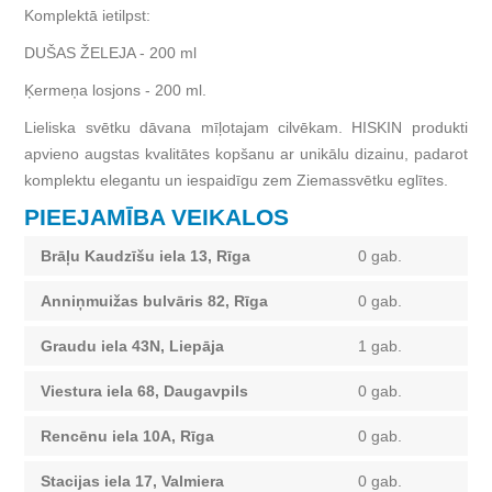
Komplektā ietilpst:
DUŠAS ŽELEJA - 200 ml
Ķermeņa losjons - 200 ml.
Lieliska svētku dāvana mīļotajam cilvēkam. HISKIN produkti
apvieno augstas kvalitātes kopšanu ar unikālu dizainu, padarot
komplektu elegantu un iespaidīgu zem Ziemassvētku eglītes.
PIEEJAMĪBA VEIKALOS
Brāļu Kaudzīšu iela 13, Rīga
0 gab.
Anniņmuižas bulvāris 82, Rīga
0 gab.
Graudu iela 43N, Liepāja
1 gab.
Viestura iela 68, Daugavpils
0 gab.
Rencēnu iela 10A, Rīga
0 gab.
Stacijas iela 17, Valmiera
0 gab.