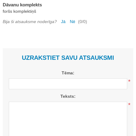
Dāvanu komplekts
foršs komplektiņš
Bija ši atsauksme noderīga?
Jā
Nē
(
0
/
0
)
UZRAKSTIET SAVU ATSAUKSMI
Tēma:
*
Teksts:
*