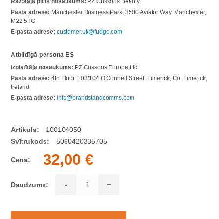
Ražotāja pilns nosaukums:
PZ Cussons Beauty,
Pasta adrese:
Manchester Business Park, 3500 Aviator Way, Manchester,
M22 5TG
E-pasta adrese:
customer.uk@fudge.com
Atbildīgā persona ES
Izplatītāja nosaukums:
PZ Cussons Europe Ltd
Pasta adrese:
4th Floor, 103/104 O'Connell Street, Limerick, Co. Limerick,
Ireland
E-pasta adrese:
info@brandstandcomms.com
Artikuls:
100104050
Svītrukods:
5060420335705
32,00 €
Cena:
-
+
Daudzums: