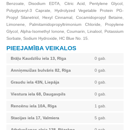
Benzoate, Disodium EDTA, Citric Acid, Pentylene Glycol,
Polyglyceryl-3 Caprate, Hydrolyzed Vegetable Protein PG-
Propyl Silanetriol, Hexyl Cinnamal, Cocamidopropyl Betaine,
Limonene, Palmitamidopropyltrimonium Chloride, Propylene
Glycol, Alpha-Isomethyl Ionone, Coumarin, Linalool, Potassium
Sorbate, Sodium Hydroxide, HC Blue No. 15.
PIEEJAMĪBA VEIKALOS
Brāļu Kaudzīšu iela 13, Rīga
0 gab.
Anniņmuižas bulvāris 82, Rīga
0 gab.
Graudu iela 43N, Liepāja
0 gab.
Viestura iela 68, Daugavpils
0 gab.
Rencēnu iela 10A, Rīga
1 gab.
Stacijas iela 17, Valmiera
5 gab.
Atbrīvošanas aleja 128, Rēzekne
0 gab.