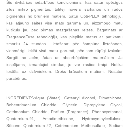
Šīs divkāršas iedarbības kondicionieris, kas satur spēcīgus
zilus mikro pigmentus, tūlītēji novērš sarkanos un rudos
pigmentus no brūniem matiem. Satur Opti-PLEX tehnoloģiju,
kas atjauno saites visā matu garumā un, aizzīmogo matu
kutikulu jau pēc pirmās mazgāšanas reizes. Bagātināts ar
FragranceFuse tehnoloģiju, kas piepilda matus ar patīkamu
smaržu 24 stundas. Lietošana: pēc šampūna lietošanas,
vienmērīgi ieklāt visā matu garumā, pēc tam rūpīgi izskalot.
Sargāt no acīm, ādas un absorbējošiem materiāliem. Ja
iespējams, izmantojiet cimdus, jo var rasties traipi. Netika
testēts uz dzīvniekiem. Drošs krāsotiem matiem. Nesatur
parabēnus.
INGREDIENTS:Aqua (Water), Cetearyl Alcohol, Dimethicone,
Behentrimonium Chloride, Glycerin, Dipropylene Glycol,
Cetrimonium Chloride, Parfum (Fragrance), Phenoxyethanol,
Quaternium-91, Amodimethicone, Hydroxyethylcellulose,
Silicone Quaternium-22, Cetrimonium Methosulfate, Sodium