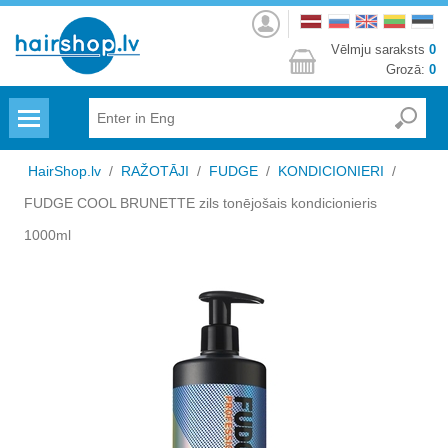
Autorizēties
Vēlmju saraksts
0
Grozā:
0
Menu
HairShop.lv
/
RAŽOTĀJI
/
FUDGE
/
KONDICIONIERI
/
FUDGE COOL BRUNETTE zils tonējošais kondicionieris
1000ml