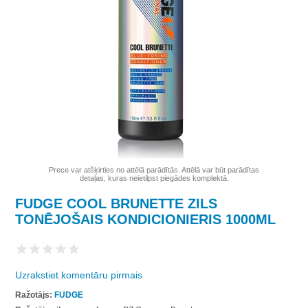
Prece var atšķirties no attēlā parādītās. Attēlā var būt parādītas
detaļas, kuras neietilpst piegādes komplektā.
FUDGE COOL BRUNETTE ZILS
TONĒJOŠAIS KONDICIONIERIS 1000ML
Uzrakstiet komentāru pirmais
Ražotājs:
FUDGE