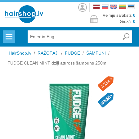
Autorizēties
Vēlmju saraksts
0
Grozā:
0
Menu
HairShop.lv
/
RAŽOTĀJI
/
FUDGE
/
ŠAMPŪNI
/
FUDGE CLEAN MINT dziļi attīrošs šampūns 250ml