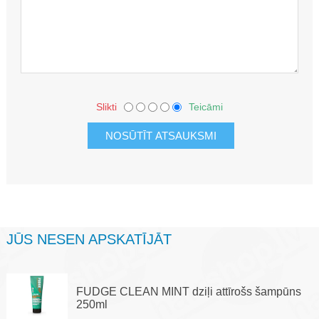
Slikti
Teicāmi
JŪS NESEN APSKATĪJĀT
FUDGE CLEAN MINT dziļi attīrošs šampūns
250ml