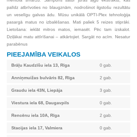
mentola smaržu. Šampūns satur jūras aļģu ekstraktu, kas
palīdz atbrīvoties no blaugzn
ām
, nodrošinot ilgstošu rezultātu
un veselīgu galvas ādu. Mūsu unikālā OPTI-Plex tehnoloģija
pasargā matus no izbalēšanas. Mati paliek 5 reizes stiprāki.
Lietošana: ieklāt mitros matos, iemasēt. Pēc tam izskalot.
Dziļākai matu attīrīšanai – atkārtojiet. Sargāt no acīm. Nesatur
parabēnus
PIEEJAMĪBA VEIKALOS
Brāļu Kaudzīšu iela 13, Rīga
0 gab.
Anniņmuižas bulvāris 82, Rīga
2 gab.
Graudu iela 43N, Liepāja
3 gab.
Viestura iela 68, Daugavpils
0 gab.
Rencēnu iela 10A, Rīga
2 gab.
Stacijas iela 17, Valmiera
0 gab.