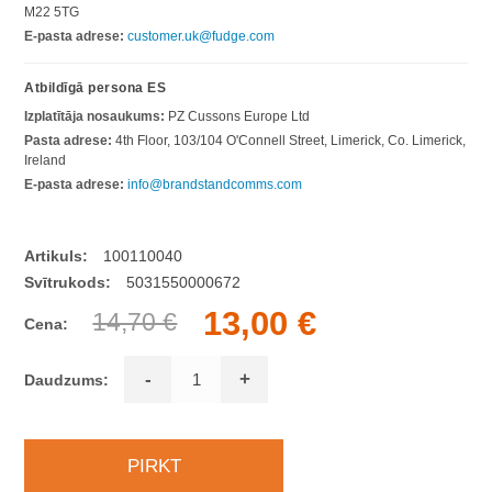
M22 5TG
E-pasta adrese:
customer.uk@fudge.com
Atbildīgā persona ES
Izplatītāja nosaukums:
PZ Cussons Europe Ltd
Pasta adrese:
4th Floor, 103/104 O'Connell Street, Limerick, Co. Limerick,
Ireland
E-pasta adrese:
info@brandstandcomms.com
Artikuls:
100110040
Svītrukods:
5031550000672
13,00 €
14,70 €
Cena:
-
+
Daudzums: