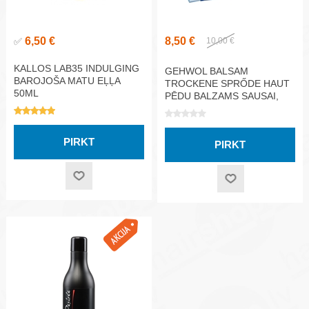
6,50 €
8,50 €
✅
10,00 €
KALLOS LAB35 INDULGING
GEHWOL BALSAM
BAROJOŠA MATU EĻĻA
TROCKENE SPRŐDE HAUT
50ML
PĒDU BALZAMS SAUSAI,
RAUPJAI ĀDAI 75ML