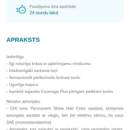
Pasūtijuma ātra apstrāde
24 stundu laikā
APRAKSTS
Iedarbīgs
- Ilgi noturīga krāsa ar apbrīnojamu mirdzumu
- Izteiksmīgāki sarkanie toņi
- Sensacionāli pārliecinošs brūnais tonis
- Ugunīgs kapars
- Iepriekš sajaukts Coverage Plus pilnīgam pelēkam tonim
Nesatur amonjaku
- CHI Ionic Permanent Shine Hair Color sastāvā, bīstamais
amonjaks aizstāts ar vieglu, bet ļoti efektīvu sārmu, ko sauc
SAE (monoetanolamīns)
- Amonjaks, kas sajaukts ar peroksīdu, rada nestabilas gāzes,