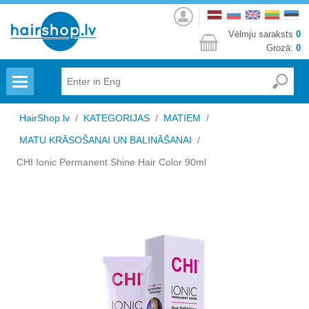
Autorizēties
Vēlmju saraksts
0
Grozā:
0
Menu
HairShop.lv
/
KATEGORIJAS
/
MATIEM
/
MATU KRĀSOŠANAI UN BALINĀŠANAI
/
CHI Ionic Permanent Shine Hair Color 90ml