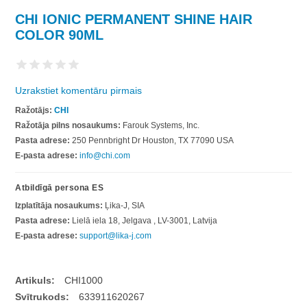
CHI IONIC PERMANENT SHINE HAIR
COLOR 90ML
Uzrakstiet komentāru pirmais
Ražotājs:
CHI
Ražotāja pilns nosaukums:
Farouk Systems, Inc.
Pasta adrese:
250 Pennbright Dr Houston, TX 77090 USA
E-pasta adrese:
info@chi.com
Atbildīgā persona ES
Izplatītāja nosaukums:
Ļika-J, SIA
Pasta adrese:
Lielā iela 18, Jelgava , LV-3001, Latvija
E-pasta adrese:
support@lika-j.com
Artikuls:
CHI1000
Svītrukods:
633911620267