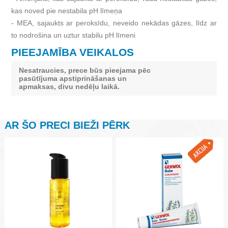
kas noved pie nestabila pH līmeņa
- MEA, sajaukts ar peroksīdu, neveido nekādas gāzes, līdz ar
to nodrošina un uztur stabilu pH līmeni
PIEEJAMĪBA VEIKALOS
Nesatraucies, prece būs pieejama pēc
pasūtījuma apstiprināšanas un
apmaksas, divu nedēļu laikā.
AR ŠO PRECI BIEŽI PĒRK