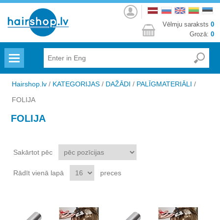
Autorizēties
Vēlmju saraksts
0
Grozā:
0
Menu
Hairshop.lv
/
KATEGORIJAS
/
DAŽĀDI
/
PALĪGMATERIĀLI
/
FOLIJA
FOLIJA
Sakārtot pēc
Rādīt vienā lapā
preces